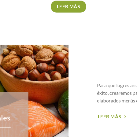
LEER MÁS
Para que logres ar
éxito, crearemos pa
elaborados menús q
ales
LEER MÁS