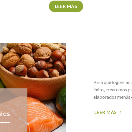
LEER MÁS
Para que logres ar
éxito, crearemos pa
elaborados menús q
ales
LEER MÁS